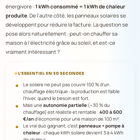
énergivore :
1 kWh consommé = 1 kWh de chaleur
produite
. De l’autre côté, les panneaux solaires se
développent pour réduire la facture. La question se
pose alors naturellement : peut-on chauffer sa
maison à l’électricité grâce au soleil, et est-ce
vraiment intéressant ?
L’ESSENTIEL EN 30 SECONDES
Le solaire ne peut pas couvrir 100 % d’un
chauffage électrique : la production est faible
l’hiver, quand le besoin est fort.
Mais une
autonomie partielle
(~30 % du
chauffage) est réaliste et rentable :
400 à 600
€/an
d’économie pour une maison de 100 m².
Le vrai duo gagnant, c’est
panneaux + pompe à
chaleur
: chaque kWh solaire devient 3 à 4 kWh
de chaleur.