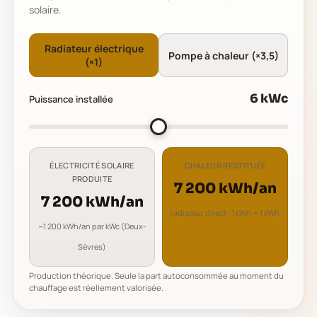
solaire.
Radiateur électrique
Pompe à chaleur (×3,5)
(×1)
6
kWc
Puissance installée
ÉLECTRICITÉ SOLAIRE
CHALEUR RESTITUÉE
PRODUITE
7 200 kWh/an
7 200 kWh/an
radiateur direct : 1 kWh = 1 kWh
~1 200 kWh/an par kWc (Deux-
Sèvres)
Production théorique. Seule la part autoconsommée au moment du
chauffage est réellement valorisée.