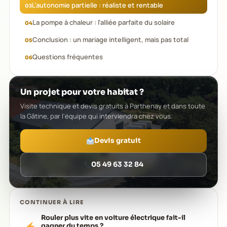
L’autonomie partielle : réaliste et rentable
La pompe à chaleur : l’alliée parfaite du solaire
Conclusion : un mariage intelligent, mais pas total
Questions fréquentes
Un projet pour votre habitat ?
Visite technique et devis gratuits à Parthenay et dans toute
la Gâtine, par l'équipe qui interviendra chez vous.
Devis gratuit
05 49 63 32 84
CONTINUER À LIRE
Rouler plus vite en voiture électrique fait-il
gagner du temps ?