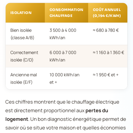
CONSOMMATION
COÛT ANNUEL
ISOLATION
CHAUFFAGE
(0,194 €/KWH)
Bien isolée
3 500 à 4 000
≈ 680 à 780 €
(classe A/B)
kWh/an
Correctement
6 000 à 7 000
≈ 1 160 à 1 360 €
isolée (C/D)
kWh/an
Ancienne mal
10 000 kWh/an
≈ 1 950 € et +
isolée (E/F)
et +
Ces chiffres montrent que le chauffage électrique
est directement proportionnel aux
pertes du
logement
. Un bon diagnostic énergétique permet de
savoir où se situe votre maison et quelles économies