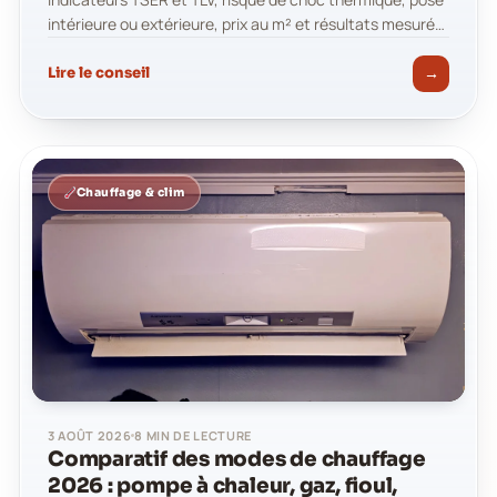
intérieure ou extérieure, prix au m² et résultats mesurés
jusqu'à −7 °C. Le…
→
Lire le conseil
Chauffage & clim
3 AOÛT 2026
8 MIN DE LECTURE
Comparatif des modes de chauffage
2026 : pompe à chaleur, gaz, fioul,