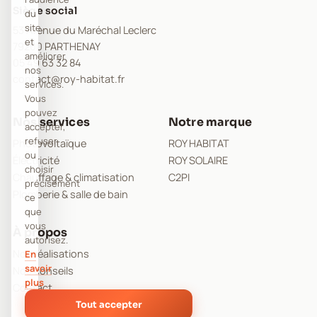
Siège social
du
site
53 Avenue du Maréchal Leclerc
et
79200 PARTHENAY
améliorer
05 49 63 32 84
nos
contact@roy-habitat.fr
services.
Vous
pouvez
Nos services
Notre marque
accepter,
refuser,
Photovoltaïque
ROY HABITAT
ou
Électricité
ROY SOLAIRE
choisir
Chauffage & climatisation
C2PI
précisément
Plomberie & salle de bain
ce
que
vous
À propos
autorisez.
Nos réalisations
En
savoir
Nos conseils
plus
Contact
Tout accepter