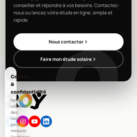
conseiller et répondre à vos besoins. Contactez-
nous ou lancez votre étude en ligne, simple et
rapide.
Nous contacter
Faire mon étude solaire
Cookies
&
confidentialité
Nous
utilisons
des
cookies
pour
mesurer
l'audience