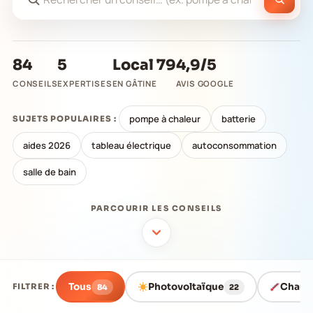
84
5
Local 79
4,9/5
CONSEILS
EXPERTISES
EN GÂTINE
AVIS GOOGLE
pompe à chaleur
batterie
SUJETS POPULAIRES :
aides 2026
tableau électrique
autoconsommation
salle de bain
PARCOURIR LES CONSEILS
Tous
Photovoltaïque
Chauff
FILTRER :
84
22