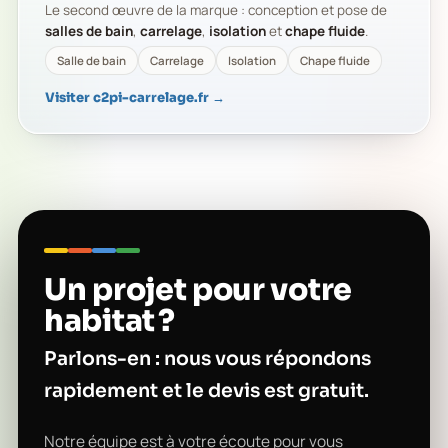
Le second œuvre de la marque : conception et pose de
salles de bain
,
carrelage
,
isolation
et
chape fluide
.
Salle de bain
Carrelage
Isolation
Chape fluide
Visiter c2pi-carrelage.fr →
Un projet pour votre
habitat ?
Parlons-en : nous vous répondons
rapidement et le devis est gratuit.
Notre équipe est à votre écoute pour vous