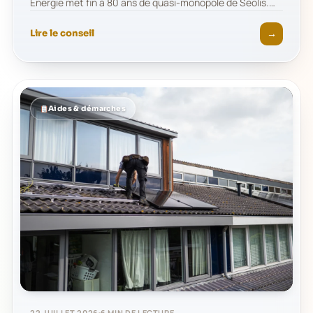
Énergie met fin à 80 ans de quasi-monopole de Séolis.…
→
Lire le conseil
Aides & démarches
22 JUILLET 2026
6 MIN DE LECTURE