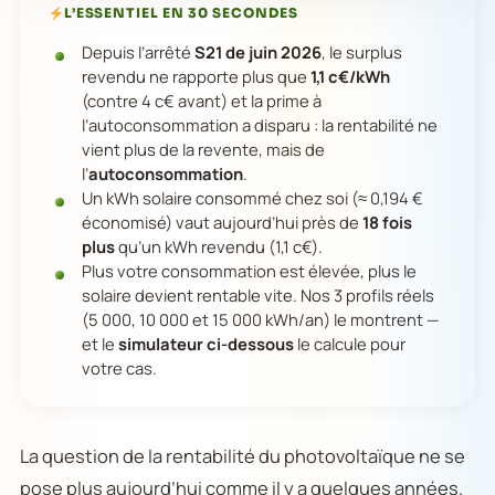
L’ESSENTIEL EN 30 SECONDES
Depuis l’arrêté
S21 de juin 2026
, le surplus
revendu ne rapporte plus que
1,1 c€/kWh
(contre 4 c€ avant) et la prime à
l’autoconsommation a disparu : la rentabilité ne
vient plus de la revente, mais de
l’
autoconsommation
.
Un kWh solaire consommé chez soi (≈ 0,194 €
économisé) vaut aujourd’hui près de
18 fois
plus
qu’un kWh revendu (1,1 c€).
Plus votre consommation est élevée, plus le
solaire devient rentable vite. Nos 3 profils réels
(5 000, 10 000 et 15 000 kWh/an) le montrent —
et le
simulateur ci-dessous
le calcule pour
votre cas.
La question de la rentabilité du photovoltaïque ne se
pose plus aujourd’hui comme il y a quelques années.