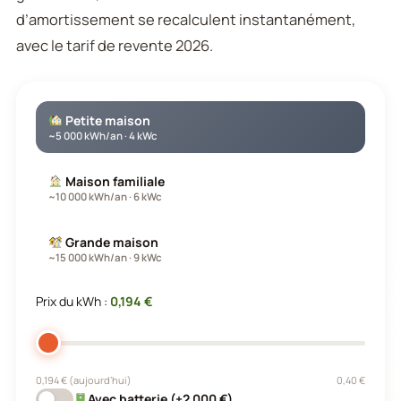
d’amortissement se recalculent instantanément,
avec le tarif de revente 2026.
Petite maison
~5 000 kWh/an · 4 kWc
Maison familiale
~10 000 kWh/an · 6 kWc
Grande maison
~15 000 kWh/an · 9 kWc
Prix du kWh :
0,194 €
0,194 € (aujourd’hui)
0,40 €
Avec batterie (+2 000 €)