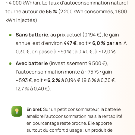
~4 000 kWh/an. Le taux d’autoconsommation naturel
tourne autour de
55 %
(2 200 kWh consommés, 1 800
kWh injectés).
Sans batterie
, au prix actuel (0,194 €), le gain
annuel est d’environ
447 €
, soit
≈ 6,0 % par an
. À
0,30 €, on passe à ~9,1 % ; à 0,40 €, à ~12,0 %.
Avec batterie
(investissement 9 500 €),
l’autoconsommation monte à ~75 % : gain
~593 €, soit
≈ 6,2 %
à 0,194 € (9,6 % à 0,30 €,
12,7 % à 0,40 €).
En bref.
Sur un petit consommateur, la batterie
améliore l’autoconsommation mais la rentabilité
en pourcentage reste proche. Elle apporte
surtout du confort d’usage : un produit de