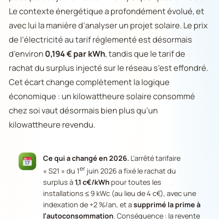
Le contexte énergétique a profondément évolué, et
avec lui la manière d’analyser un projet solaire. Le prix
de l’électricité au tarif réglementé est désormais
d’environ
0,194 € par kWh
, tandis que le tarif de
rachat du surplus injecté sur le réseau s’est effondré.
Cet écart change complètement la logique
économique : un kilowattheure solaire consommé
chez soi vaut désormais bien plus qu’un
kilowattheure revendu.
Ce qui a changé en 2026.
L’arrêté tarifaire
er
« S21 » du 1
juin 2026 a fixé le rachat du
surplus à
1,1 c€/kWh
pour toutes les
installations ≤ 9 kWc (au lieu de 4 c€), avec une
indexation de +2 %/an, et a
supprimé la prime à
l’autoconsommation
. Conséquence : la revente