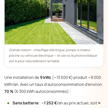
Grande maison : chauffage électrique, pompe à chaleur,
piscine ou véhicule électrique — le cas où le photovoltaïque
est le plus naturellement rentable.
Une installation de
9 kWc
(~13 500 €) produit ~9 000
kWh/an. Avec un taux d’autoconsommation d’environ
70 %
(6 300 kWh autoconsommés) :
Sans batterie
: ~
1 252 €
/an au prix actuel, soit
≈