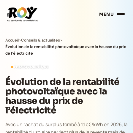
MENU
Au service de votre Habitat
Accueil
›
Conseils & actualités
›
Évolution de la rentabilité photovoltaïque avec la hausse du prix
de l’électricité
PHOTOVOLTAÏQUE
Évolution de la rentabilité
photovoltaïque avec la
hausse du prix de
l’électricité
Avec un rachat du surplus tombé à 1,1 c€/kWh en 2026, la
rentabilité du solaire ne vient plus de la revente mais de