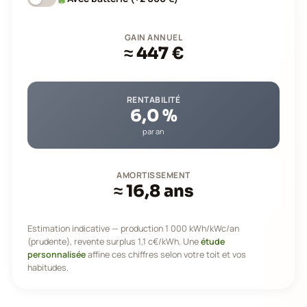
GAIN ANNUEL
≈ 447 €
RENTABILITÉ
6,0 %
par an
AMORTISSEMENT
≈ 16,8 ans
Estimation indicative — production 1 000 kWh/kWc/an
(prudente), revente surplus 1,1 c€/kWh. Une
étude
personnalisée
affine ces chiffres selon votre toit et vos
habitudes.