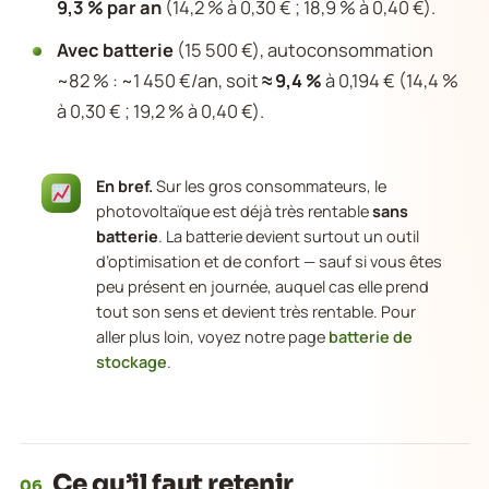
9,3 % par an
(14,2 % à 0,30 € ; 18,9 % à 0,40 €).
Avec batterie
(15 500 €), autoconsommation
~82 % : ~1 450 €/an, soit
≈ 9,4 %
à 0,194 € (14,4 %
à 0,30 € ; 19,2 % à 0,40 €).
En bref.
Sur les gros consommateurs, le
photovoltaïque est déjà très rentable
sans
batterie
. La batterie devient surtout un outil
d’optimisation et de confort — sauf si vous êtes
peu présent en journée, auquel cas elle prend
tout son sens et devient très rentable. Pour
aller plus loin, voyez notre page
batterie de
stockage
.
Ce qu’il faut retenir
06