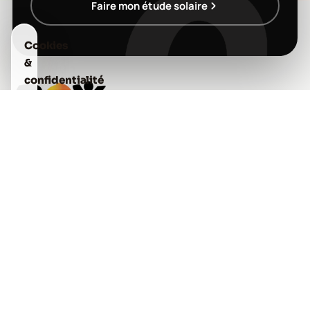
Faire mon étude solaire
Cookies
&
confidentialité
Nous
utilisons
des
cookies
pour
mesurer
l'audience
Siège social
du
site
53 Avenue du Maréchal Leclerc
et
79200 PARTHENAY
améliorer
05 49 63 32 84
nos
contact@roy-habitat.fr
services.
Vous
pouvez
Nos services
Notre marque
accepter,