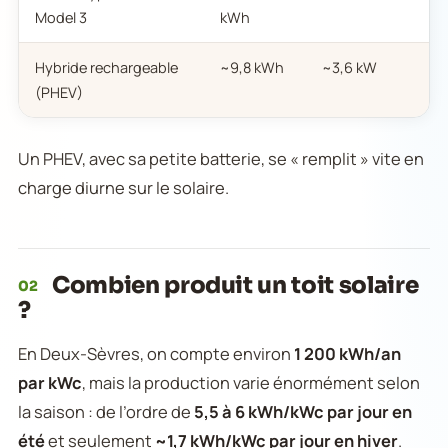
Model 3
kWh
Hybride rechargeable
~9,8 kWh
~3,6 kW
(PHEV)
Un PHEV, avec sa petite batterie, se « remplit » vite en
charge diurne sur le solaire.
Combien produit un toit solaire
02
?
En Deux-Sèvres, on compte environ
1 200 kWh/an
par kWc
, mais la production varie énormément selon
la saison : de l’ordre de
5,5 à 6 kWh/kWc par jour en
été
et seulement
~1,7 kWh/kWc par jour en hiver
.