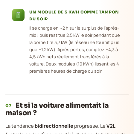
UN MODULE DE 5 KWH COMME TAMPON
DU SOIR
Il se charge en ~2 h sur le surplus de l’après-
midi, puis restitue 2,5 kW le soir pendant que
la borne tire 3,7 kW (le réseau ne fournit plus
que ~1,2 kW). Après pertes, comptez ~4,3 à
4,5 kWh nets réellement transférés à la
voiture. Deux modules (10 kWh) lissent les 4
premières heures de charge du soir.
Et si la voiture alimentait la
07
maison ?
La tendance
bidirectionnelle
progresse. Le
V2L