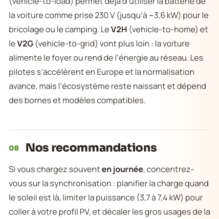
(vehicle-to-load) permet déjà d’utiliser la batterie de
la voiture comme prise 230 V (jusqu’à ~3,6 kW) pour le
bricolage ou le camping. Le
V2H
(vehicle-to-home) et
le
V2G
(vehicle-to-grid) vont plus loin : la voiture
alimente le foyer ou rend de l’énergie au réseau. Les
pilotes s’accélèrent en Europe et la normalisation
avance, mais l’écosystème reste naissant et dépend
des bornes et modèles compatibles.
Nos recommandations
08
Si vous chargez souvent
en journée
, concentrez-
vous sur la synchronisation : planifier la charge quand
le soleil est là, limiter la puissance (3,7 à 7,4 kW) pour
coller à votre profil PV, et décaler les gros usages de la