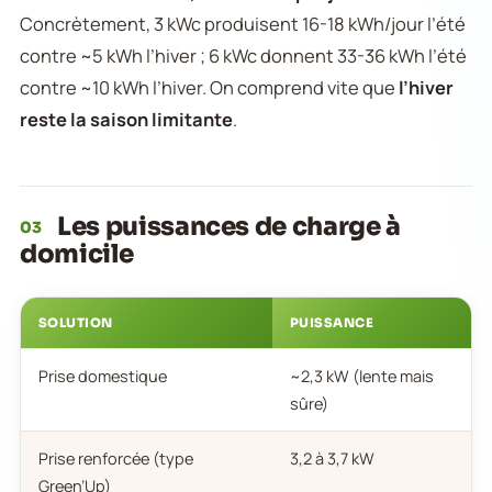
Concrètement, 3 kWc produisent 16-18 kWh/jour l’été
contre ~5 kWh l’hiver ; 6 kWc donnent 33-36 kWh l’été
contre ~10 kWh l’hiver. On comprend vite que
l’hiver
reste la saison limitante
.
Les puissances de charge à
03
domicile
SOLUTION
PUISSANCE
Prise domestique
~2,3 kW (lente mais
sûre)
Prise renforcée (type
3,2 à 3,7 kW
Green’Up)