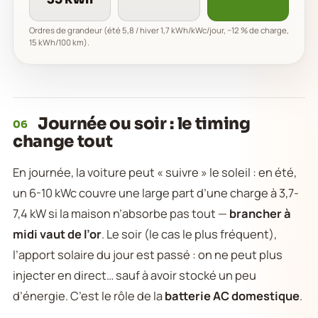
Ordres de grandeur (été 5,8 / hiver 1,7 kWh/kWc/jour, −12 % de charge,
15 kWh/100 km).
Journée ou soir : le timing
06
change tout
En journée, la voiture peut « suivre » le soleil : en été,
un 6-10 kWc couvre une large part d’une charge à 3,7-
7,4 kW si la maison n’absorbe pas tout —
brancher à
midi vaut de l’or
. Le soir (le cas le plus fréquent),
l’apport solaire du jour est passé : on ne peut plus
injecter en direct… sauf à avoir stocké un peu
d’énergie. C’est le rôle de la
batterie AC domestique
.