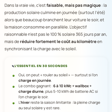
Dans la vraie vie, c’est
faisable, mais pas magique
: la
production solaire culmine en journée (surtout l’été)
alors que beaucoup branchent leur voiture le soir, et
la maison consomme en parallèle. L’objectif
raisonnable n’est pas le 100 % solaire 365 jours par an,
mais de
réduire fortement le coût au kilomètre
en
synchronisant la charge avec le soleil.
L’ESSENTIEL EN 30 SECONDES
Oui, on peut « rouler au soleil » — surtout si l’on
charge en journée
.
Le combo gagnant :
6 à 10 kWc + wallbox +
charge diurne
, plus 5-10 kWh de batterie AC si
l’on charge le soir.
L’
hiver
reste la saison limitante : la pleine charge
au seul solaire y est rare.