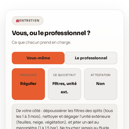
ENTRETIEN
Vous, ou le professionnel ?
Ce que chacun prend en charge.
Vous-même
Le professionnel
FRÉQUENCE
CE QUI EST FAIT
ATTESTATION
Régulier
Filtres, unité
Non
ext.
De votre côté : dépoussiérer les filtres des splits (tous
les 1 à 3 mois), nettoyer et dégager l'unité extérieure
(feuilles, neige, végétation), et jeter un œil au
manomètre (1 à 1,5 bar). Ne touchez jamais au fluide