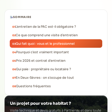
SOMMAIRE
L’entretien de la PAC est-il obligatoire ?
Ce que comprend une visite d’entretien
Qui fait quoi : vous et le professionnel
Pourquoi c’est vraiment important
Prix 2026 et contrat d’entretien
Qui paie : propriétaire ou locataire ?
En Deux-Sèvres : on s’occupe de tout
Questions fréquentes
Un projet pour votre habitat ?
Visite technique et devis gratuits à Parthenay et dans toute